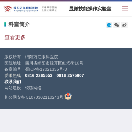
显微技能操作实验室
科室简介



查看更多
版权所有：绵阳万江眼科医院
医院地址：四川省绵阳市经开区红塔街16号
备案编号：
蜀ICP备17021335号-3
爱眼热线：
0816-2265553
0816-
2575607
联系我们
网站建设
：
锐狐网络
川公网安备 51070302110243号