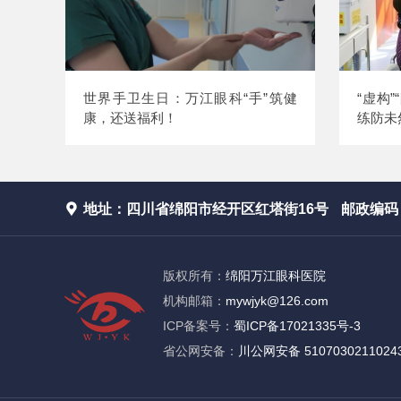
世界手卫生日：万江眼科“手”筑健
“虚构
康，还送福利！
练防未

地址：四川省绵阳市经开区红塔街16号
邮政编码：
版权所有：
绵阳万江眼科医院
机构邮箱：
mywjyk@126.com
ICP备案号：
蜀ICP备17021335号-3
省公网安备：
川公网安备 5107030211024