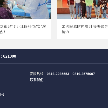
”“防毒记”？万江眼科“写实”演
加强院感防控培训 提升督
然！
能力
621000
爱眼热线：
0816-2265553
0816-
2575607
联系我们
3号