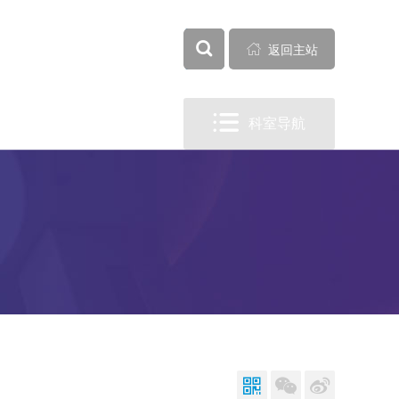


全部

返回主站

科室导航


