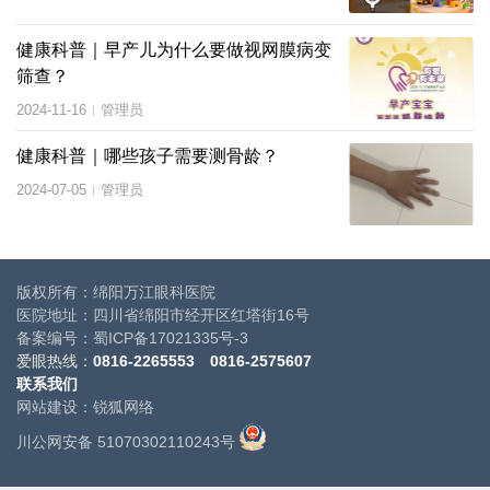
健康科普｜早产儿为什么要做视网膜病变
筛查？
2024-11-16
管理员
|
健康科普｜哪些孩子需要测骨龄？
2024-07-05
管理员
|
版权所有：绵阳万江眼科医院
医院地址：四川省绵阳市经开区红塔街16号
备案编号：
蜀ICP备17021335号-3
爱眼热线：
0816-2265553
0816-
2575607
联系我们
网站建设
：
锐狐网络
川公网安备 51070302110243号