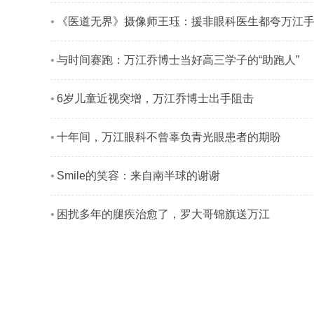
《医道无界》摄像师王珏：援非眼科医生都夸万江
与时间赛跑：万江乔博士当好高三学子的“助跑人”
6岁儿童近视突增，万江乔博士出手阻击
十年间，万江眼科不曾辜负青光眼患者的期盼
Smile的笑容：来自南半球的谢谢
困扰多年的腿疾治愈了，罗大哥锦旗送万江