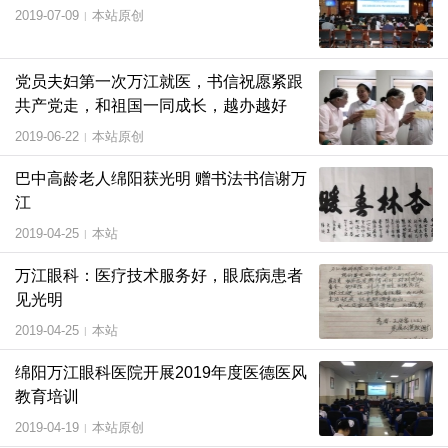
2019-07-09
本站原创
|
党员夫妇第一次万江就医，书信祝愿紧跟
共产党走，和祖国一同成长，越办越好
2019-06-22
本站原创
|
巴中高龄老人绵阳获光明 赠书法书信谢万
江
2019-04-25
本站
|
万江眼科：医疗技术服务好，眼底病患者
见光明
2019-04-25
本站
|
绵阳万江眼科医院开展2019年度医德医风
教育培训
2019-04-19
本站原创
|