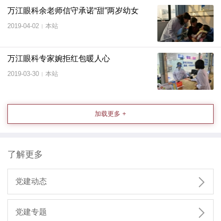
万江眼科余老师信守承诺“甜”两岁幼女
2019-04-02
本站
|
万江眼科专家婉拒红包暖人心
2019-03-30
本站
|
加载更多 +
了解更多

党建动态

党建专题