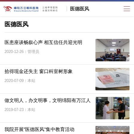
医德医风
医德医风
医患座谈畅叙心声 相互信任共迎光明
2020-12-26
管理员
|
拾得现金还失主 窗口科室树形象
2020-07-09
本站
|
做文明人，办文明事，文明绵阳有万江人
2019-07-23
本站
|
我院开展“医德医风“集中教育活动