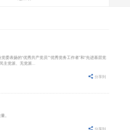
党委表扬的“优秀共产党员”“优秀党务工作者”和“先进基层党
主党派、无党派...

分享到
质量。

分享到