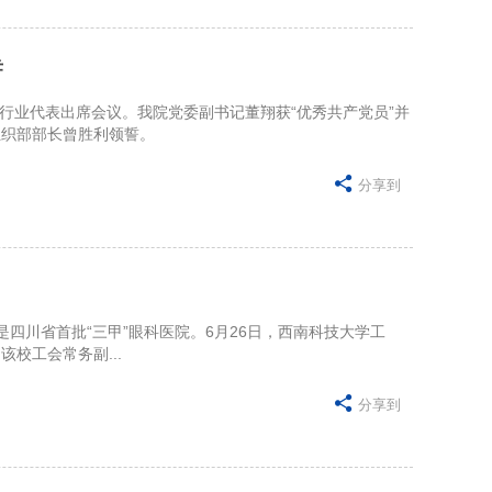
誓
及行业代表出席会议。我院党委副书记董翔获“优秀共产党员”并
组织部部长曾胜利领誓。

分享到
四川省首批“三甲”眼科医院。6月26日，西南科技大学工
该校工会常务副...

分享到