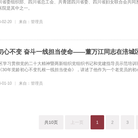
川省委组织部、四川省总工会、共青团四川省委、四川省妇女联合会共同发
医院是其中之一。
02-20
|
来自：管理员
初心不变 奋斗一线担当使命——董万江同志在涪城区
城区学习贯彻党的二十大精神暨两新组织党组织书记和党建指导员示范培训
《30年党龄初心不变扎根一线担当使命》，讲述了他作为一个老党员的初心
01-10
|
来自：管理员
共10页
上一页
1
2
3