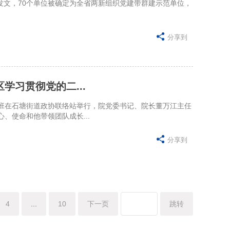
文，70个单位被确定为全省两新组织党建带群建示范单位，

分享到
学习贯彻党的二...
班在石塘街道政协联络站举行，院党委书记、院长董万江主任
、使命和他带领团队成长...

分享到
4
...
10
下一页
跳转