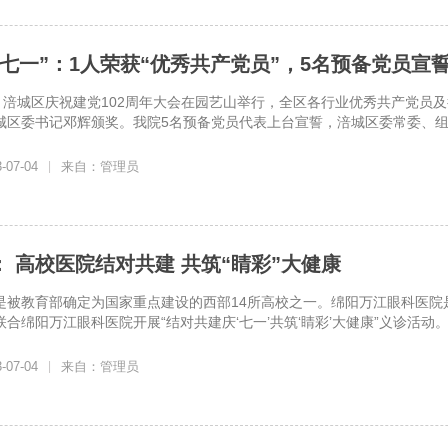
七一”：1人荣获“优秀共产党员”，5名预备党员宣
午，涪城区庆祝建党102周年大会在园艺山举行，全区各行业优秀共产党员
城区委书记邓辉颁奖。我院5名预备党员代表上台宣誓，涪城区委常委、
07-04
|
来自：管理员
： 高校医院结对共建 共筑“睛彩”大健康
是被教育部确定为国家重点建设的西部14所高校之一。绵阳万江眼科医院是
合绵阳万江眼科医院开展“结对共建庆‘七一’共筑‘睛彩’大健康”义诊活动。
07-04
|
来自：管理员