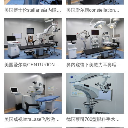
美国博士伦stellaris白内障超声乳化仪
美国爱尔康constellation玻切系统+蔡司700显眼科手术微
美国爱尔康CENTURION超声乳化仪+蔡司眼科手术显微镜
鼻内窥镜下美敦力耳鼻咽喉动力系统+美国GE Aespire 7100麻醉机
美国威视IntraLase飞秒激光手术系统
德国蔡司700型眼科手术显微镜