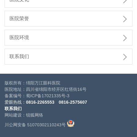


医院荣誉

医院环境

联系我们
版权所有：绵阳万江眼科医院
医院地址：四川省绵阳市经开区红塔街16号
备案编号：
蜀ICP备17021335号-3
爱眼热线：
0816-2265553
0816-
2575607
联系我们
网站建设
：
锐狐网络
川公网安备 51070302110243号